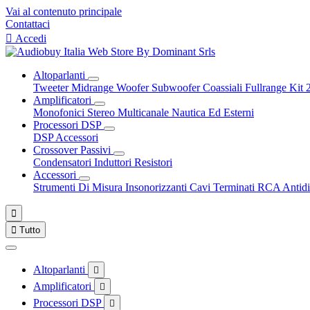
Vai al contenuto principale
Contattaci

Accedi
Altoparlanti
Tweeter
Midrange
Woofer
Subwoofer
Coassiali
Fullrange
Kit 
Amplificatori
Monofonici
Stereo
Multicanale
Nautica Ed Esterni
Processori DSP
DSP Accessori
Crossover Passivi
Condensatori
Induttori
Resistori
Accessori
Strumenti Di Misura
Insonorizzanti
Cavi Terminati RCA
Antidi


Tutto
Altoparlanti

Amplificatori

Processori DSP
