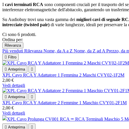
I
cavi terminati RCA
sono componenti cruciali per il trasporto del se
interferenze elettromagnetiche dell'abitacolo, garantendo un trasferime
Su Audiobuy trovi una vasta gamma dei
migliori cavi di segnale R
intrecciate (twisted pair)
di varie lunghezze, ideali per preservare la 
Ci sono 6 prodotti.
Ordina per:
Rilevanza
Più venduti
Rilevanza
Nome, da A a Z
Nome, da Z ad A
Prezzo, da 

Filtro

Anteprima

XPL Cavo RCA Y Adattatore 1 Femmina 2 Maschi CVY02-1F2M
2,00 €
Vedi dettagli

Anteprima

XPL Cavo RCA Y Adattatore 2 Femmine 1 Maschio CVY01-2F1M
2,00 €
Vedi dettagli

Anteprima
