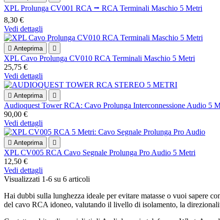
XPL Prolunga CV001 RCA ⭢ RCA Terminali Maschio 5 Metri
8,30 €
Vedi dettagli

Anteprima

XPL Cavo Prolunga CV010 RCA Terminali Maschio 5 Metri
25,75 €
Vedi dettagli

Anteprima

Audioquest Tower RCA: Cavo Prolunga Interconnessione Audio 5 M
90,00 €
Vedi dettagli

Anteprima

XPL CV005 RCA Cavo Segnale Prolunga Pro Audio 5 Metri
12,50 €
Vedi dettagli
Visualizzati 1-6 su 6 articoli
Hai dubbi sulla lunghezza ideale per evitare matasse o vuoi sapere come
del cavo RCA idoneo, valutando il livello di isolamento, la direzionalità 