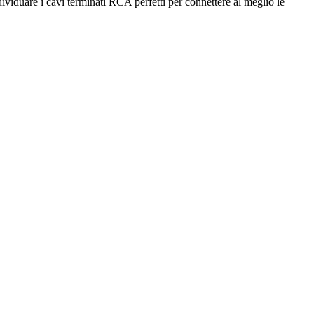
ividuare i cavi terminati RCA perfetti per connettere al meglio le