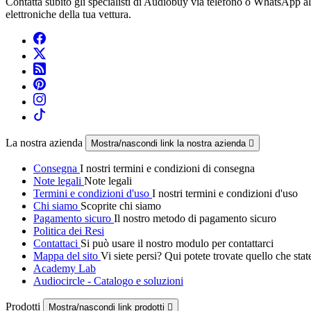
Contatta subito gli specialisti di Audiobuy via telefono o WhatsApp 
elettroniche della tua vettura.
La nostra azienda
Mostra/nascondi link la nostra azienda

Consegna
I nostri termini e condizioni di consegna
Note legali
Note legali
Termini e condizioni d'uso
I nostri termini e condizioni d'uso
Chi siamo
Scoprite chi siamo
Pagamento sicuro
Il nostro metodo di pagamento sicuro
Politica dei Resi
Contattaci
Si può usare il nostro modulo per contattarci
Mappa del sito
Vi siete persi? Qui potete trovate quello che sta
Academy Lab
Audiocircle - Catalogo e soluzioni
Prodotti
Mostra/nascondi link prodotti
