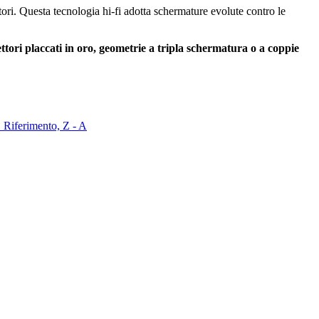
tori. Questa tecnologia hi-fi adotta schermature evolute contro le
ttori placcati in oro, geometrie a tripla schermatura o a coppie
Z
Riferimento, Z - A