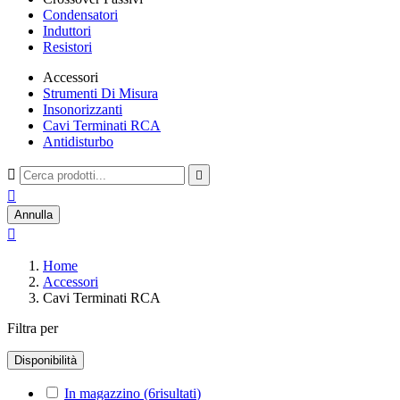
Condensatori
Induttori
Resistori
Accessori
Strumenti Di Misura
Insonorizzanti
Cavi Terminati RCA
Antidisturbo



Annulla

Home
Accessori
Cavi Terminati RCA
Filtra per
Disponibilità
In magazzino
(6
risultati
)