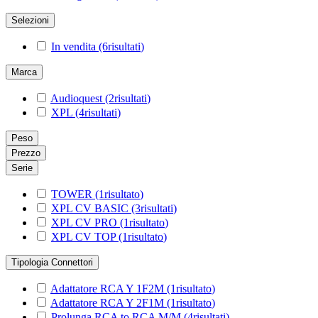
Selezioni
In vendita
(6
risultati
)
Marca
Audioquest
(2
risultati
)
XPL
(4
risultati
)
Peso
Prezzo
Serie
TOWER
(1
risultato
)
XPL CV BASIC
(3
risultati
)
XPL CV PRO
(1
risultato
)
XPL CV TOP
(1
risultato
)
Tipologia Connettori
Adattatore RCA Y 1F2M
(1
risultato
)
Adattatore RCA Y 2F1M
(1
risultato
)
Prolunga RCA to RCA M/M
(4
risultati
)