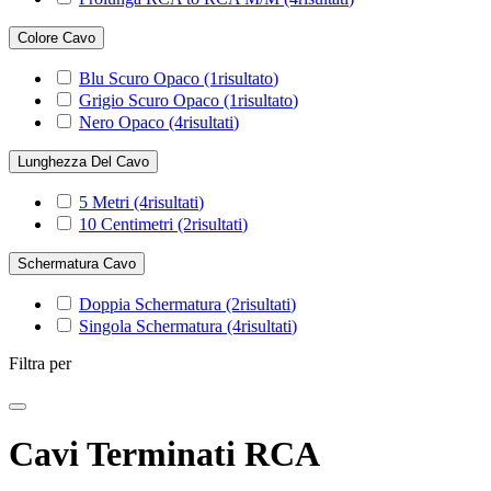
Colore Cavo
Blu Scuro Opaco
(1
risultato
)
Grigio Scuro Opaco
(1
risultato
)
Nero Opaco
(4
risultati
)
Lunghezza Del Cavo
5 Metri
(4
risultati
)
10 Centimetri
(2
risultati
)
Schermatura Cavo
Doppia Schermatura
(2
risultati
)
Singola Schermatura
(4
risultati
)
Filtra per
Cavi Terminati RCA