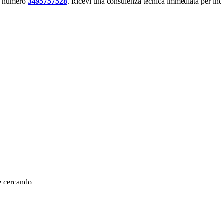
al numero
3495757528
. Ricevi una consulenza tecnica immediata per ind
te cercando