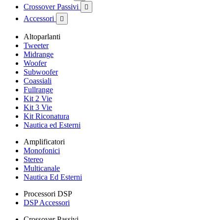
Crossover Passivi

Accessori

Altoparlanti
Tweeter
Midrange
Woofer
Subwoofer
Coassiali
Fullrange
Kit 2 Vie
Kit 3 Vie
Kit Riconatura
Nautica ed Esterni
Amplificatori
Monofonici
Stereo
Multicanale
Nautica Ed Esterni
Processori DSP
DSP Accessori
Crossover Passivi