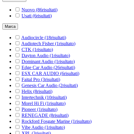
Nuovo
(86
risultati
)
Usati
(6
risultati
)
Marca
Audiocircle
(18
risultati
)
Audiotech Fisher
(1
risultato
)
CTK
(1
risultato
)
Dayton Audio
(1
risultato
)
Dominant Audio
(1
risultato
)
Edge Car Audio
(26
risultati
)
ESX CAR AUDIO
(6
risultati
)
Faital Pro
(3
risultati
)
Genesis Car Audio
(2
risultati
)
Helix
(8
risultati
)
Intertechnik
(10
risultati
)
Morel Hi Fi
(1
risultato
)
Pioneer
(1
risultato
)
RENEGADE
(8
risultati
)
Rockford Fosgate Marine
(1
risultato
)
Vibe Audio
(1
risultato
)
XPL
(3
risultati
)