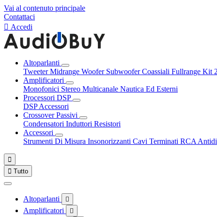
Vai al contenuto principale
Contattaci

Accedi
Altoparlanti
Tweeter
Midrange
Woofer
Subwoofer
Coassiali
Fullrange
Kit 
Amplificatori
Monofonici
Stereo
Multicanale
Nautica Ed Esterni
Processori DSP
DSP Accessori
Crossover Passivi
Condensatori
Induttori
Resistori
Accessori
Strumenti Di Misura
Insonorizzanti
Cavi Terminati RCA
Antidi


Tutto
Altoparlanti

Amplificatori
