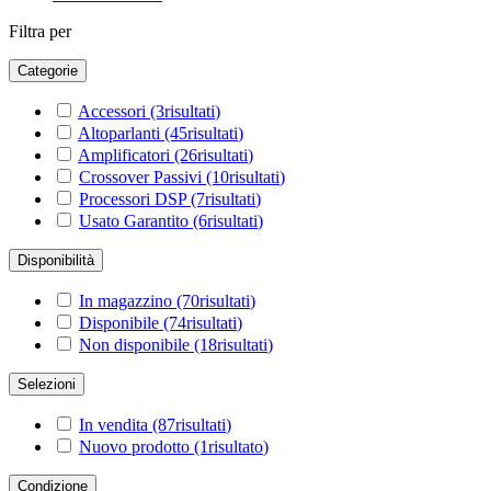
Filtra per
Categorie
Accessori
(3
risultati
)
Altoparlanti
(45
risultati
)
Amplificatori
(26
risultati
)
Crossover Passivi
(10
risultati
)
Processori DSP
(7
risultati
)
Usato Garantito
(6
risultati
)
Disponibilità
In magazzino
(70
risultati
)
Disponibile
(74
risultati
)
Non disponibile
(18
risultati
)
Selezioni
In vendita
(87
risultati
)
Nuovo prodotto
(1
risultato
)
Condizione