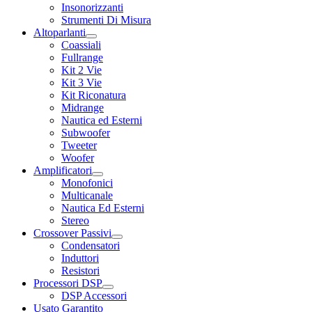
Insonorizzanti
Strumenti Di Misura
Altoparlanti
Coassiali
Fullrange
Kit 2 Vie
Kit 3 Vie
Kit Riconatura
Midrange
Nautica ed Esterni
Subwoofer
Tweeter
Woofer
Amplificatori
Monofonici
Multicanale
Nautica Ed Esterni
Stereo
Crossover Passivi
Condensatori
Induttori
Resistori
Processori DSP
DSP Accessori
Usato Garantito