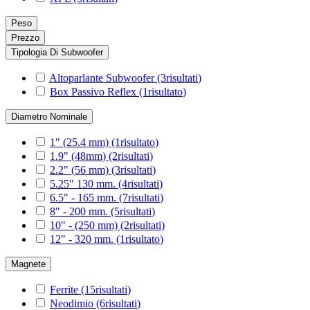
Peso
Prezzo
Tipologia Di Subwoofer
Altoparlante Subwoofer
(3
risultati
)
Box Passivo Reflex
(1
risultato
)
Diametro Nominale
1" (25.4 mm)
(1
risultato
)
1.9" (48mm)
(2
risultati
)
2.2" (56 mm)
(3
risultati
)
5.25" 130 mm.
(4
risultati
)
6.5" - 165 mm.
(7
risultati
)
8" - 200 mm.
(5
risultati
)
10" - (250 mm)
(2
risultati
)
12" - 320 mm.
(1
risultato
)
Magnete
Ferrite
(15
risultati
)
Neodimio
(6
risultati
)