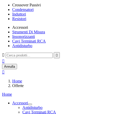
Crossover Passivi
Condensatori
Induttori
Resistori
Accessori
Strumenti Di Misura
Insonorizzanti
Cavi Terminati RCA
Antidisturbo



Annulla

Home
Offerte
Home
Accessori
Antidisturbo
Cavi Terminati RCA