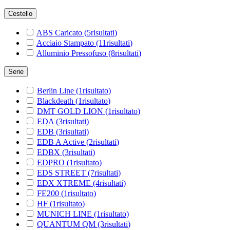
Cestello
ABS Caricato
(5
risultati
)
Acciaio Stampato
(11
risultati
)
Alluminio Pressofuso
(8
risultati
)
Serie
Berlin Line
(1
risultato
)
Blackdeath
(1
risultato
)
DMT GOLD LION
(1
risultato
)
EDA
(3
risultati
)
EDB
(3
risultati
)
EDB A Active
(2
risultati
)
EDBX
(3
risultati
)
EDPRO
(1
risultato
)
EDS STREET
(7
risultati
)
EDX XTREME
(4
risultati
)
FE200
(1
risultato
)
HF
(1
risultato
)
MUNICH LINE
(1
risultato
)
QUANTUM QM
(3
risultati
)