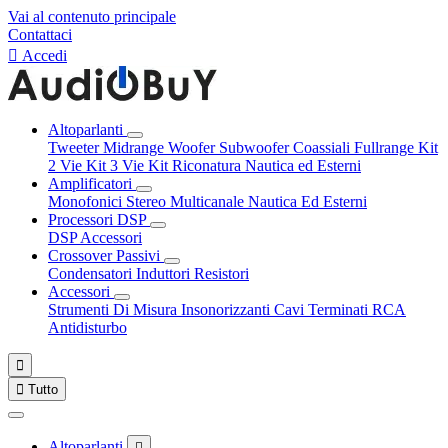
Vai al contenuto principale
Contattaci

Accedi
Altoparlanti
Tweeter
Midrange
Woofer
Subwoofer
Coassiali
Fullrange
Kit
2 Vie
Kit 3 Vie
Kit Riconatura
Nautica ed Esterni
Amplificatori
Monofonici
Stereo
Multicanale
Nautica Ed Esterni
Processori DSP
DSP Accessori
Crossover Passivi
Condensatori
Induttori
Resistori
Accessori
Strumenti Di Misura
Insonorizzanti
Cavi Terminati RCA
Antidisturbo


Tutto
Altoparlanti
