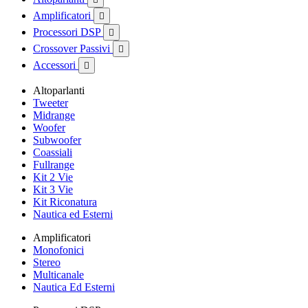
Amplificatori

Processori DSP

Crossover Passivi

Accessori

Altoparlanti
Tweeter
Midrange
Woofer
Subwoofer
Coassiali
Fullrange
Kit 2 Vie
Kit 3 Vie
Kit Riconatura
Nautica ed Esterni
Amplificatori
Monofonici
Stereo
Multicanale
Nautica Ed Esterni