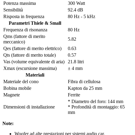
Potenza massima
300 Watt
Sensibilità
92.4 dB
Risposta in frequenza
80 Hz - 5 kHz
Parametri Thiele & Small
Frequenza di risonanza
80 Hz
Qms (fattore di merito
5.82
meccanico)
Qes (fattore di merito elettrico)
0.63
Qts (fattore di merito totale)
0.57
Vas (volume equivalente di aria)
21.8 litri
Xmax (escursione massima)
± 4 mm
Materiali
Materiale del cono
Fibra di cellulosa
Bobina mobile
Kapton da 25 mm
Magnete
Ferrite
* Diametro del foro: 144 mm
Dimensioni di installazione
* Profondità di montaggio: 65
mm
Note:
Woofer ad alte prestazioni per sistemi audio car.