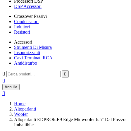
Processori DSP
DSP Accessori
Crossover Passivi
Condensatori
Induttori
Resistori
Accessori
Strumenti Di Misura
Insonorizzanti
Cavi Terminati RCA
Antidisturbo



Annulla

Home
Altoparlanti
Woofer
Altoparlanti EDPRO6-E9 Edge Midwoofer 6.5" Dal Prezzo
Imbattibile