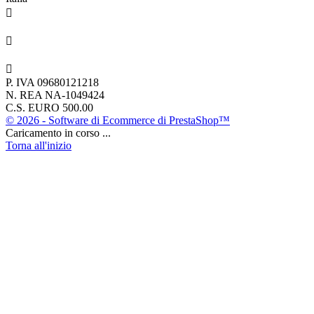

349 575 7528

webstore@audiobuy.it

P. IVA 09680121218
N. REA NA-1049424
C.S. EURO 500.00
© 2026 - Software di Ecommerce di PrestaShop™
Caricamento in corso ...
Torna all'inizio