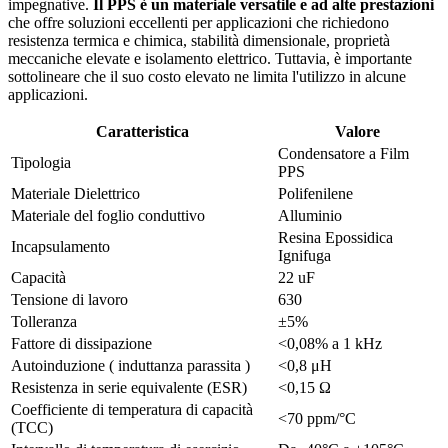
impegnative.
Il PPS è un materiale versatile e ad alte prestazioni
che offre soluzioni eccellenti per applicazioni che richiedono
resistenza termica e chimica, stabilità dimensionale, proprietà
meccaniche elevate e isolamento elettrico. Tuttavia, è importante
sottolineare che il suo costo elevato ne limita l'utilizzo in alcune
applicazioni.
Caratteristica
Valore
Condensatore a Film
Tipologia
PPS
Materiale Dielettrico
Polifenilene
Materiale del foglio conduttivo
Alluminio
Resina Epossidica
Incapsulamento
Ignifuga
Capacità
22 uF
Tensione di lavoro
630
Tolleranza
±5%
Fattore di dissipazione
<0,08% a 1 kHz
Autoinduzione ( induttanza parassita )
<0,8 μH
Resistenza in serie equivalente (ESR)
<0,15 Ω
Coefficiente di temperatura di capacità
<70 ppm/°C
(TCC)