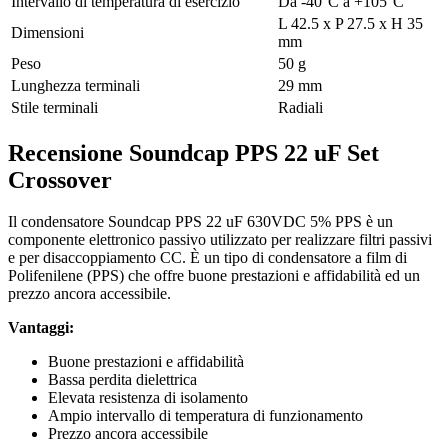
Intervallo di temperatura di esercizio
Da -40°C a +105°C
L 42.5 x P 27.5 x H 35
Dimensioni
mm
Peso
50 g
Lunghezza terminali
29 mm
Stile terminali
Radiali
Recensione Soundcap PPS 22 uF Set
Crossover
Il condensatore Soundcap PPS 22 uF 630VDC 5% PPS è un
componente elettronico passivo utilizzato per realizzare filtri passivi
e per disaccoppiamento CC. È un tipo di condensatore a film di
Polifenilene (PPS) che offre buone prestazioni e affidabilità ed un
prezzo ancora accessibile.
Vantaggi:
Buone prestazioni e affidabilità
Bassa perdita dielettrica
Elevata resistenza di isolamento
Ampio intervallo di temperatura di funzionamento
Prezzo ancora accessibile