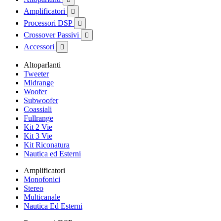
Amplificatori

Processori DSP

Crossover Passivi

Accessori

Altoparlanti
Tweeter
Midrange
Woofer
Subwoofer
Coassiali
Fullrange
Kit 2 Vie
Kit 3 Vie
Kit Riconatura
Nautica ed Esterni
Amplificatori
Monofonici
Stereo
Multicanale
Nautica Ed Esterni