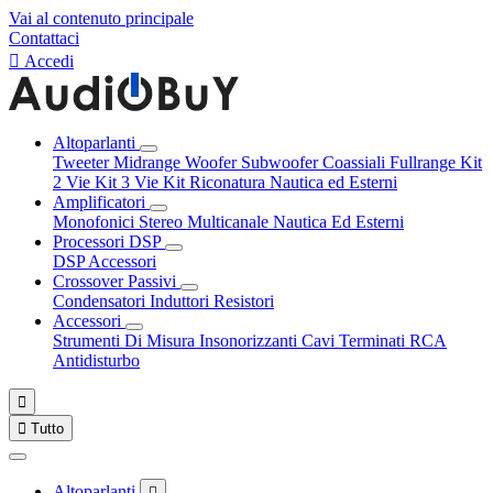
Vai al contenuto principale
Contattaci

Accedi
Altoparlanti
Tweeter
Midrange
Woofer
Subwoofer
Coassiali
Fullrange
Kit
2 Vie
Kit 3 Vie
Kit Riconatura
Nautica ed Esterni
Amplificatori
Monofonici
Stereo
Multicanale
Nautica Ed Esterni
Processori DSP
DSP Accessori
Crossover Passivi
Condensatori
Induttori
Resistori
Accessori
Strumenti Di Misura
Insonorizzanti
Cavi Terminati RCA
Antidisturbo


Tutto
Altoparlanti
